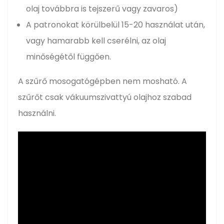
olaj továbbra is tejszerű vagy zavaros)
A patronokat körülbelül 15-20 használat után,
vagy hamarabb kell cserélni, az olaj
minőségétől függően.
A szűrő mosogatógépben nem mosható. A
szűrőt csak vákuumszivattyú olajhoz szabad
használni.