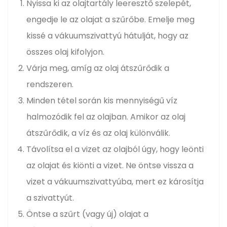
Nyissa ki az olajtartály leeresztő szelepét,
engedje le az olajat a szűrőbe. Emelje meg
kissé a vákuumszivattyú hátulját, hogy az
összes olaj kifolyjon.
Várja meg, amíg az olaj átszűrődik a
rendszeren.
Minden tétel során kis mennyiségű víz
halmozódik fel az olajban. Amikor az olaj
átszűrődik, a víz és az olaj különválik.
Távolítsa el a vizet az olajból úgy, hogy leönti
az olajat és kiönti a vizet. Ne öntse vissza a
vizet a vákuumszivattyúba, mert ez károsítja
a szivattyút.
Öntse a szűrt (vagy új) olajat a