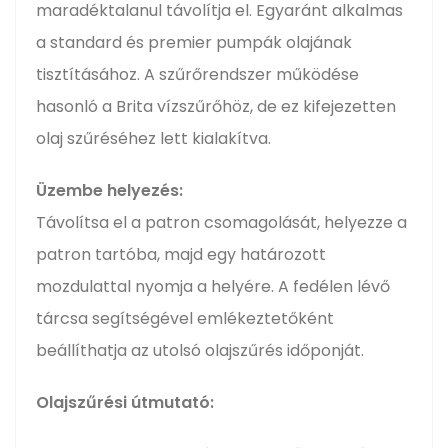
maradéktalanul távolítja el. Egyaránt alkalmas
a standard és premier pumpák olajának
tisztításához. A szűrőrendszer működése
hasonló a Brita vízszűrőhöz, de ez kifejezetten
olaj szűréséhez lett kialakítva.
Üzembe helyezés:
Távolítsa el a patron csomagolását, helyezze a
patron tartóba, majd egy határozott
mozdulattal nyomja a helyére. A fedélen lévő
tárcsa segítségével emlékeztetőként
beállíthatja az utolsó olajszűrés időponját.
Olajszűrési útmutató: