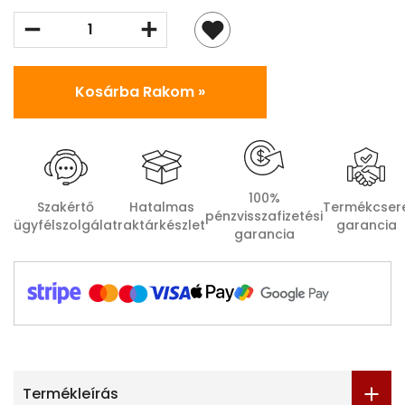
Kosárba Rakom »
100%
Szakértő
Hatalmas
Termékcser
pénzvisszafizetési
ügyfélszolgálat
raktárkészlet
garancia
garancia
Termékleírás