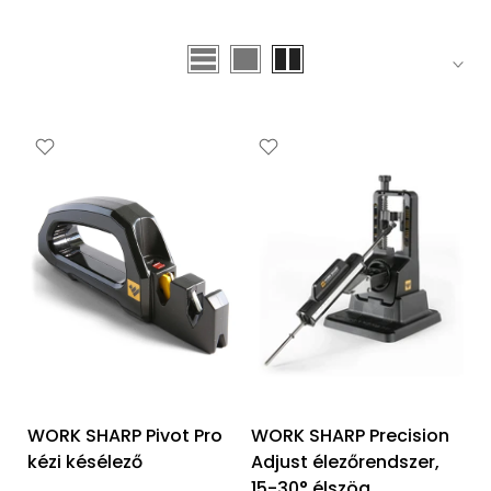
WORK SHARP Pivot Pro
WORK SHARP Precision
kézi késélező
Adjust élezőrendszer,
15-30° élszög