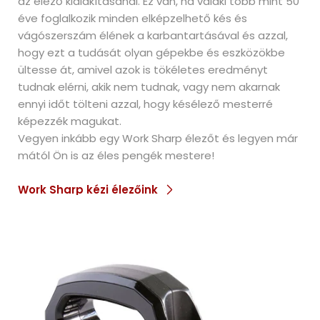
az élező kialakításánál. Ez van, ha valaki több mint 50
éve foglalkozik minden elképzelhető kés és
vágószerszám élének a karbantartásával és azzal,
hogy ezt a tudását olyan gépekbe és eszközökbe
ültesse át, amivel azok is tökéletes eredményt
tudnak elérni, akik nem tudnak, vagy nem akarnak
ennyi időt tölteni azzal, hogy késélező mesterré
képezzék magukat.
Vegyen inkább egy Work Sharp élezőt és legyen már
mától Ön is az éles pengék mestere!
Work Sharp kézi élezőink