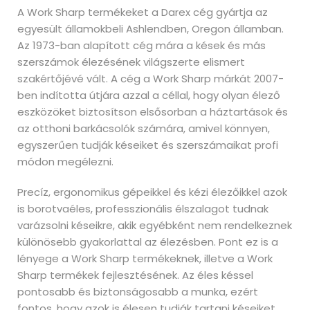
A Work Sharp termékeket a Darex cég gyártja az
egyesült államokbeli Ashlendben, Oregon államban.
Az 1973-ban alapított cég mára a kések és más
szerszámok élezésének világszerte elismert
szakértőjévé vált. A cég a Work Sharp márkát 2007-
ben indította útjára azzal a céllal, hogy olyan élező
eszközöket biztosítson elsősorban a háztartások és
az otthoni barkácsolók számára, amivel könnyen,
egyszerűen tudják késeiket és szerszámaikat profi
módon megélezni.
Precíz, ergonomikus gépeikkel és kézi élezőikkel azok
is borotvaéles, professzionális élszalagot tudnak
varázsolni késeikre, akik egyébként nem rendelkeznek
különösebb gyakorlattal az élezésben. Pont ez is a
lényege a Work Sharp termékeknek, illetve a Work
Sharp termékek fejlesztésének. Az éles késsel
pontosabb és biztonságosabb a munka, ezért
fontos, hogy azok is élesen tudják tartani késeiket,