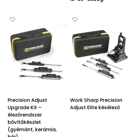
Precision Adjust
Work Sharp Precision
Upgrade Kit –
Adjust Elite késélező
élezőrendszer
bővítőkészlet
(gyémánt, kerámia,
bőr)