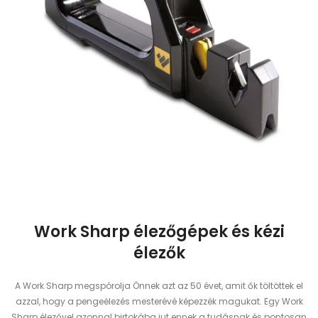
Work Sharp élezőgépek és kézi
élezők
A Work Sharp megspórolja Önnek azt az 50 évet, amit ők töltöttek el
azzal, hogy a pengeélezés mesterévé képezzék magukat. Egy Work
Sharp élezővel azonnal birtokába jut ennek a tudásnak és pontosan