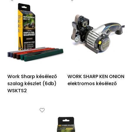
Work Sharp késélező
WORK SHARP KEN ONION
szalag készlet (6db)
elektromos késélező
WSKTS2