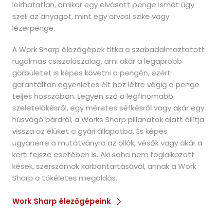
leírhatatlan, amikor egy elvásott penge ismét úgy
szeli az anyagot, mint egy orvosi szike vagy
lézerpenge.
A Work Sharp élezőgépek titka a szabadalmaztatott
rugalmas csiszolószalag, ami akár a legapróbb
görbületet is képes követni a pengén, ezért
garantáltan egyenletes élt hoz létre végig a penge
teljes hosszában. Legyen szó a legfinomabb
szeletelőkésről, egy méretes séfkésről vagy akár egy
húsvágó bárdról, a Works Sharp pillanatok alatt állítja
vissza az élüket a gyári állapotba. És képes
ugyanerre a mutatványra az ollók, vésők vagy akár a
kerti fejsze esetében is. Aki soha nem foglalkozott
kések, szerszámok karbantartásával, annak a Work
Sharp a tökéletes megoldás.
Work Sharp élezőgépeink