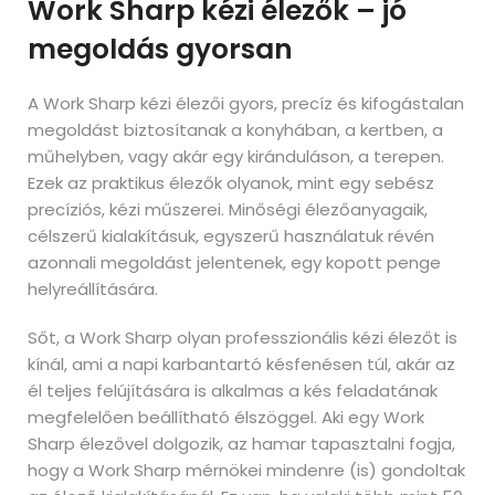
Work Sharp kézi élezők – jó
megoldás gyorsan
A Work Sharp kézi élezői gyors, precíz és kifogástalan
megoldást biztosítanak a konyhában, a kertben, a
műhelyben, vagy akár egy kiránduláson, a terepen.
Ezek az praktikus élezők olyanok, mint egy sebész
precíziós, kézi műszerei. Minőségi élezőanyagaik,
célszerű kialakításuk, egyszerű használatuk révén
azonnali megoldást jelentenek, egy kopott penge
helyreállítására.
Sőt, a Work Sharp olyan professzionális kézi élezőt is
kínál, ami a napi karbantartó késfenésen túl, akár az
él teljes felújítására is alkalmas a kés feladatának
megfelelően beállítható élszöggel. Aki egy Work
Sharp élezővel dolgozik, az hamar tapasztalni fogja,
hogy a Work Sharp mérnökei mindenre (is) gondoltak