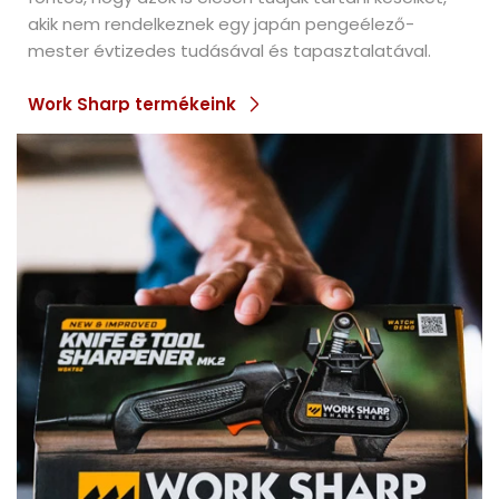
akik nem rendelkeznek egy japán pengeélező-
mester évtizedes tudásával és tapasztalatával.
Work Sharp termékeink