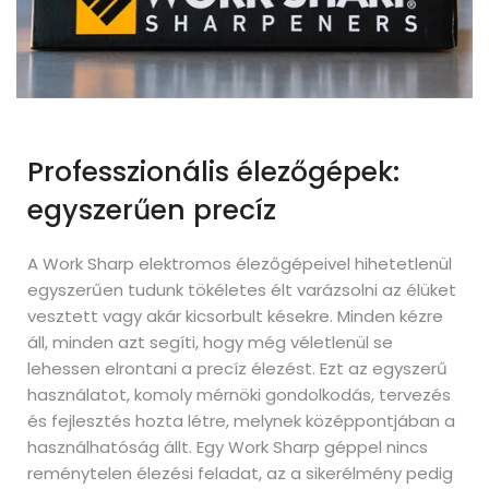
Professzionális élezőgépek:
egyszerűen precíz
A Work Sharp elektromos élezőgépeivel hihetetlenül
egyszerűen tudunk tökéletes élt varázsolni az élüket
vesztett vagy akár kicsorbult késekre. Minden kézre
áll, minden azt segíti, hogy még véletlenül se
lehessen elrontani a precíz élezést. Ezt az egyszerű
használatot, komoly mérnöki gondolkodás, tervezés
és fejlesztés hozta létre, melynek középpontjában a
használhatóság állt. Egy Work Sharp géppel nincs
reménytelen élezési feladat, az a sikerélmény pedig