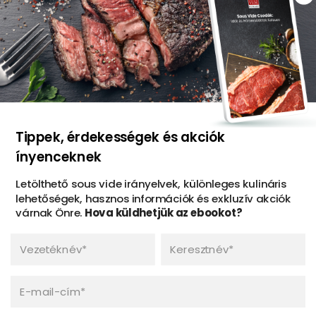
Kövessen minket
Facebook
Instagram
Youtube
TikTok
Tippek, érdekességek és akciók
foliApp: vákuumtasak-rendelő
ínyenceknek
Letölthető sous vide irányelvek, különleges kulináris
lehetőségek, hasznos információk és exkluzív akciók
várnak Önre.
Hova küldhetjük az ebookot?
Vezetéknév*
Keresztnév*
E-mail-cím