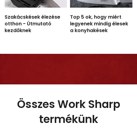
Szakácskések élezése
Top 5 ok, hogy miért
otthon - Útmutató
legyenek mindig élesek
kezdőknek
a konyhakések
Összes Work Sharp
termékünk