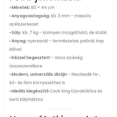
•
Méretek:
80 × 44 cm
•
Anyagvastagság:
kb. 3 mm – masszív
acélszerkezet
•
Súly:
kb. 7 kg – könnyen mozgatható, de stabil
•
Anyag:
nyersacél – természetes patinát kap
idővel
•
Kézzel hegesztett
– nincs szükség
összeszerelésre
•
Modern, univerzális dizájn
– illeszkedik fa-,
kő- és fém környezethez is
•
Ideális kiegészítő
Cook King tűzrakókhoz és
kerti kályhákhoz