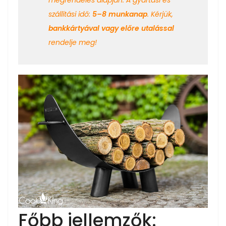
megrendelés alapján. A gyártási és
szállítási idő:
5–8 munkanap
. Kérjük,
bankkártyával vagy előre utalással
rendelje meg!
Főbb jellemzők: