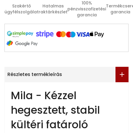
100%
Szakértő
Hatalmas
Termékcser
pénzvisszafizetési
ügyfélszolgálat
raktárkészlet
garancia
garancia
Részletes termékleírás
Mila - Kézzel
hegesztett, stabil
kültéri fatároló