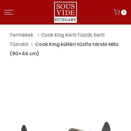
0
Termékek
›
Cook King Kerti Tűztál, Kerti
Tűzrakó
›
Cook King kültéri tűzifa tároló Mila
(80×44 cm)