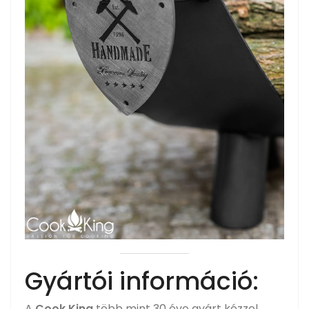
Gyártói információ:
A
Cook King
több mint 30 éve gyárt kézzel