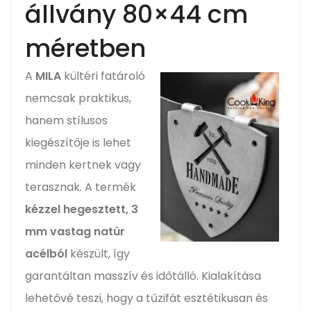
állvány 80×44 cm
méretben
A
MILA
kültéri fatároló
nemcsak praktikus,
hanem stílusos
kiegészítője is lehet
minden kertnek vagy
terasznak. A termék
kézzel hegesztett, 3
mm vastag natúr
acélból
készült, így
garantáltan masszív és időtálló. Kialakítása
lehetővé teszi, hogy a tűzifát esztétikusan és