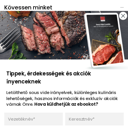
Kövessen minket
Facebook
Instagram
Youtube
TikTok
foliApp: vákuumtasak-rendelő
Tippek, érdekességek és akciók
ínyenceknek
Letölthető sous vide irányelvek, különleges kulináris
lehetőségek, hasznos információk és exkluzív akciók
várnak Önre.
Hova küldhetjük az ebookot?
Vezetéknév*
Keresztnév*